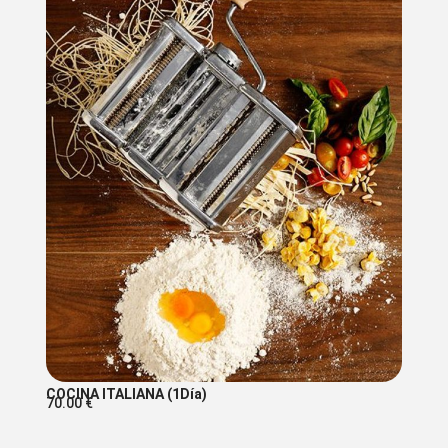
COCINA ITALIANA (1Día)
70.00
€