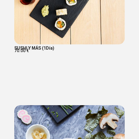
SUSHI Y MÁS (1Día)
70.00
€