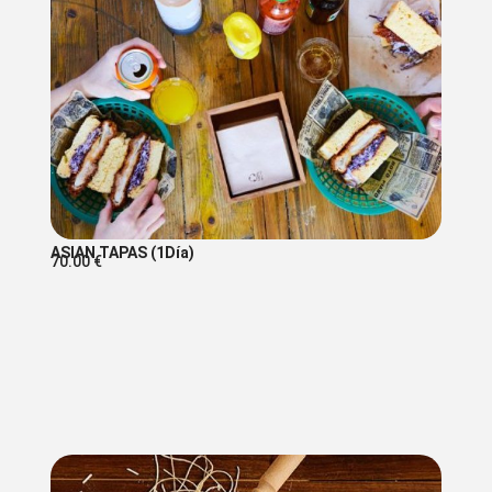
ASIAN TAPAS (1Día)
70.00
€