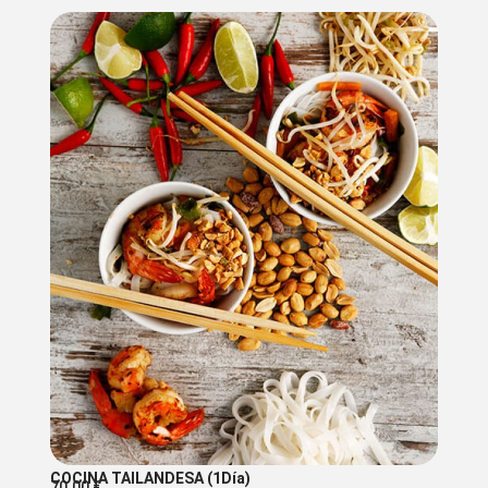
COCINA TAILANDESA (1Día)
70.00
€