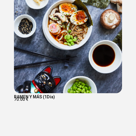
RAMEN Y MÁS (1Día)
70.00
€