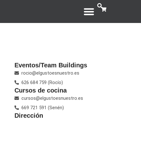
Ir
Cart
al
contenido
REGALA UN CURSO
Eventos/Team Buildings
rocio@elgustoesnuestro.es
626 684 759 (Rocío)
Cursos de cocina
cursos@elgustoesnuestro.es
669 721 591 (Senén)
Dirección