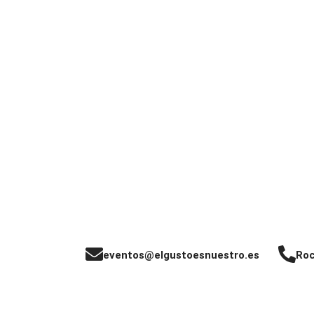
eventos@elgustoesnuestro.es
Roc